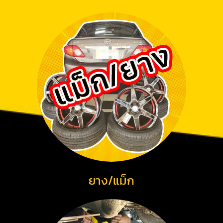
ยาง/แม็ก