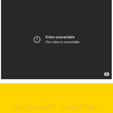
เยลโล่เซอร์วิส จบทุกปัญหา