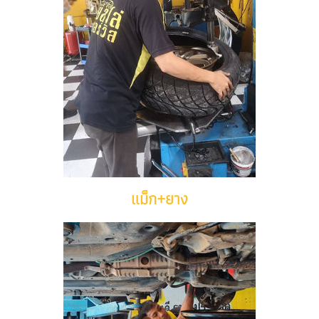
แม็ก+ยาง