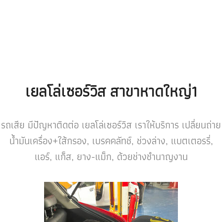
เยลโล่เซอร์วิส สาขาหาดใหญ่1
รถเสีย มีปัญหาติดต่อ เยลโล่เซอร์วิส เราให้บริการ เปลี่ยนถ่าย
น้ำมันเครื่อง+ใส้กรอง, เบรคคลัทช์, ช่วงล่าง, แบตเตอรรี่,
แอร์, แก็ส, ยาง-แม็ก, ด้วยช่างชำนาญงาน